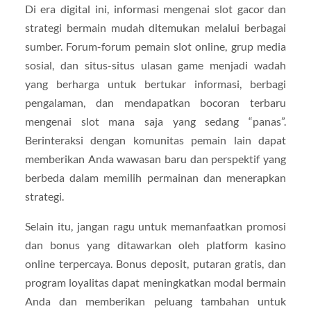
Di era digital ini, informasi mengenai slot gacor dan
strategi bermain mudah ditemukan melalui berbagai
sumber. Forum-forum pemain slot online, grup media
sosial, dan situs-situs ulasan game menjadi wadah
yang berharga untuk bertukar informasi, berbagi
pengalaman, dan mendapatkan bocoran terbaru
mengenai slot mana saja yang sedang “panas”.
Berinteraksi dengan komunitas pemain lain dapat
memberikan Anda wawasan baru dan perspektif yang
berbeda dalam memilih permainan dan menerapkan
strategi.
Selain itu, jangan ragu untuk memanfaatkan promosi
dan bonus yang ditawarkan oleh platform kasino
online terpercaya. Bonus deposit, putaran gratis, dan
program loyalitas dapat meningkatkan modal bermain
Anda dan memberikan peluang tambahan untuk