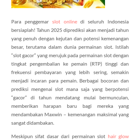
Para penggemar
slot online
di seluruh Indonesia
bersiaplah! Tahun 2025 diprediksi akan menjadi tahun
yang penuh dengan kejutan dan potensi kemenangan
besar, terutama dalam dunia permainan slot. Istilah
“slot gacor” yang merujuk pada permainan slot dengan
tingkat pengembalian ke pemain (RTP) tinggi dan
frekuensi pembayaran yang lebih sering, semakin
menjadi incaran para pemain. Berbagai bocoran dan
prediksi mengenai slot mana saja yang berpotensi
“gacor” di tahun mendatang mulai bermunculan,
memberikan harapan baru bagi mereka yang
mendambakan Maxwin – kemenangan maksimal yang
sangat didambakan.
Meskipun sifat dasar dari permainan slot
hair glow