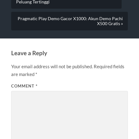
Peluang Tertinggi
Pragmatic Play Demo Gacor X1000: Akun Demo Pachi
X500 Gratis »
Leave a Reply
Your email address will not be published.
Required fields
are marked
*
COMMENT
*