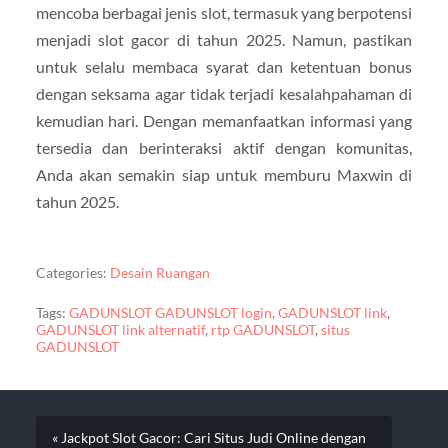
mencoba berbagai jenis slot, termasuk yang berpotensi
menjadi slot gacor di tahun 2025. Namun, pastikan
untuk selalu membaca syarat dan ketentuan bonus
dengan seksama agar tidak terjadi kesalahpahaman di
kemudian hari. Dengan memanfaatkan informasi yang
tersedia dan berinteraksi aktif dengan komunitas,
Anda akan semakin siap untuk memburu Maxwin di
tahun 2025.
Categories:
Desain Ruangan
Tags:
GADUNSLOT GADUNSLOT login
,
GADUNSLOT link
,
GADUNSLOT link alternatif
,
rtp GADUNSLOT
,
situs
GADUNSLOT
« Jackpot Slot Gacor: Cari Situs Judi Online dengan