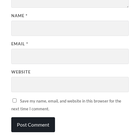
NAME
*
EMAIL
*
WEBSITE
Save my name, email, and website in this browser for the
next time I comment.