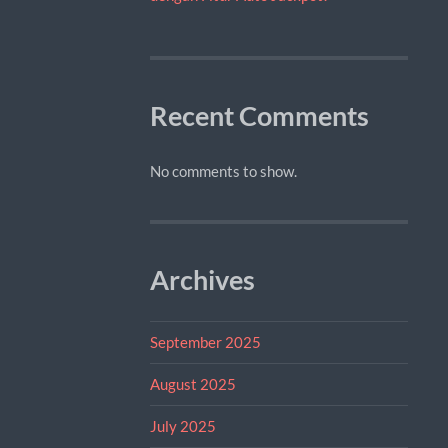
Recent Comments
No comments to show.
Archives
September 2025
August 2025
July 2025