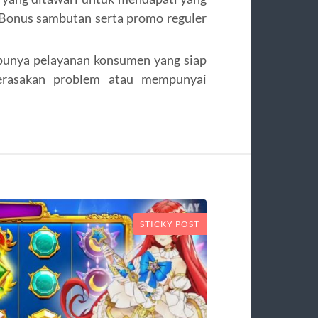
Bonus sambutan serta promo reguler
 punya pelayanan konsumen yang siap
erasakan problem atau mempunyai
STICKY POST