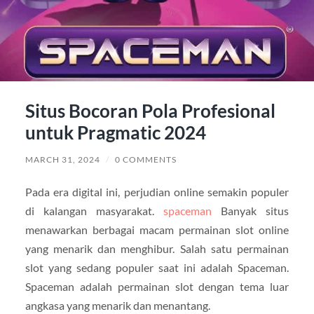
Situs Bocoran Pola Profesional
untuk Pragmatic 2024
MARCH 31, 2024
/
0 COMMENTS
Pada era digital ini, perjudian online semakin populer
di kalangan masyarakat.
spaceman
Banyak situs
menawarkan berbagai macam permainan slot online
yang menarik dan menghibur. Salah satu permainan
slot yang sedang populer saat ini adalah Spaceman.
Spaceman adalah permainan slot dengan tema luar
angkasa yang menarik dan menantang.