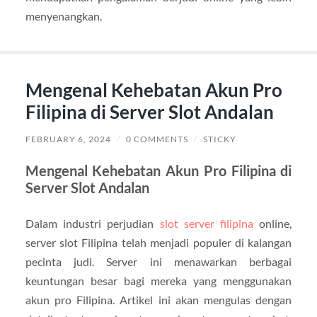
menyenangkan.
Mengenal Kehebatan Akun Pro
Filipina di Server Slot Andalan
FEBRUARY 6, 2024
/
0 COMMENTS
/
STICKY
Mengenal Kehebatan Akun Pro Filipina di
Server Slot Andalan
Dalam industri perjudian
slot server filipina
online,
server slot Filipina telah menjadi populer di kalangan
pecinta judi. Server ini menawarkan berbagai
keuntungan besar bagi mereka yang menggunakan
akun pro Filipina. Artikel ini akan mengulas dengan