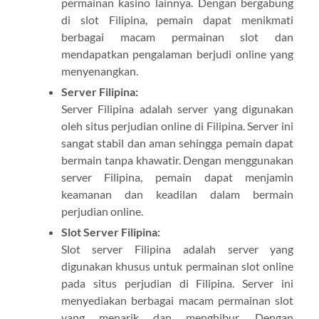
permainan kasino lainnya. Dengan bergabung
di slot Filipina, pemain dapat menikmati
berbagai macam permainan slot dan
mendapatkan pengalaman berjudi online yang
menyenangkan.
Server Filipina:
Server Filipina adalah server yang digunakan
oleh situs perjudian online di Filipina. Server ini
sangat stabil dan aman sehingga pemain dapat
bermain tanpa khawatir. Dengan menggunakan
server Filipina, pemain dapat menjamin
keamanan dan keadilan dalam bermain
perjudian online.
Slot Server Filipina:
Slot server Filipina adalah server yang
digunakan khusus untuk permainan slot online
pada situs perjudian di Filipina. Server ini
menyediakan berbagai macam permainan slot
yang menarik dan menghibur. Dengan