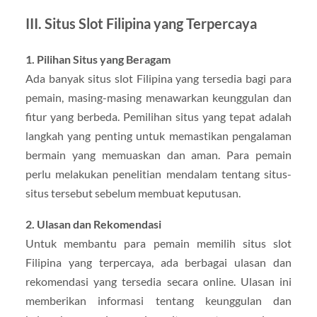
III. Situs Slot Filipina yang Terpercaya
1. Pilihan Situs yang Beragam
Ada banyak situs slot Filipina yang tersedia bagi para
pemain, masing-masing menawarkan keunggulan dan
fitur yang berbeda. Pemilihan situs yang tepat adalah
langkah yang penting untuk memastikan pengalaman
bermain yang memuaskan dan aman. Para pemain
perlu melakukan penelitian mendalam tentang situs-
situs tersebut sebelum membuat keputusan.
2. Ulasan dan Rekomendasi
Untuk membantu para pemain memilih situs slot
Filipina yang terpercaya, ada berbagai ulasan dan
rekomendasi yang tersedia secara online. Ulasan ini
memberikan informasi tentang keunggulan dan