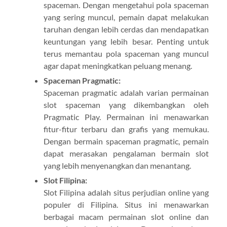
spaceman. Dengan mengetahui pola spaceman
yang sering muncul, pemain dapat melakukan
taruhan dengan lebih cerdas dan mendapatkan
keuntungan yang lebih besar. Penting untuk
terus memantau pola spaceman yang muncul
agar dapat meningkatkan peluang menang.
Spaceman Pragmatic:
Spaceman pragmatic adalah varian permainan
slot spaceman yang dikembangkan oleh
Pragmatic Play. Permainan ini menawarkan
fitur-fitur terbaru dan grafis yang memukau.
Dengan bermain spaceman pragmatic, pemain
dapat merasakan pengalaman bermain slot
yang lebih menyenangkan dan menantang.
Slot Filipina:
Slot Filipina adalah situs perjudian online yang
populer di Filipina. Situs ini menawarkan
berbagai macam permainan slot online dan